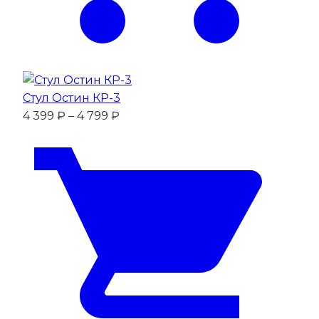
Стул Остин КР-3
Диапазон
4 399
₽
–
4 799
₽
цен:
4
399 ₽
–
4
799 ₽