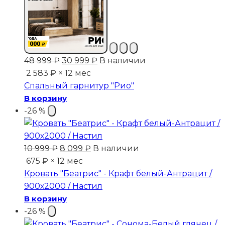
Первоначальная
Текущая
48 999
₽
30 999
₽
В наличии
цена
цена:
2 583 ₽ × 12 мес
составляла
30
Спальный гарнитур "Рио"
48
999 ₽.
В корзину
999 ₽.
-26 %
Первоначальная
Текущая
10 999
₽
8 099
₽
В наличии
цена
цена:
675 ₽ × 12 мес
составляла
8
Кровать "Беатрис" - Крафт белый-Антрацит /
10
099 ₽.
900х2000 / Настил
999 ₽.
В корзину
-26 %