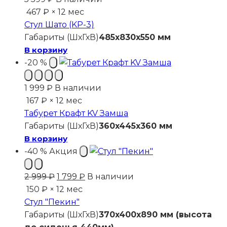
467 ₽ × 12 мес
Стул Шато (KP-3)
Габариты (ШхГхВ)
485x830x550 мм
В корзину
-20 %
1 999
₽
В наличии
167 ₽ × 12 мес
Табурет Крафт KV Замша
Габариты (ШхГхВ)
360x445x360 мм
В корзину
-40 %
Акция
Первоначальная
Текущая
2 999
₽
1 799
₽
В наличии
цена
цена:
150 ₽ × 12 мес
составляла
1
Стул "Пекин"
2
799 ₽.
Габариты (ШхГхВ)
370x400x890 мм (высота
999 ₽.