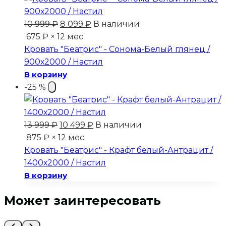
Первоначальная
Текущая
10 999
₽
8 099
₽
В наличии
цена
цена:
675 ₽ × 12 мес
составляла
8
Кровать "Беатрис" - Сонома-Белый глянец /
10
099 ₽.
900х2000 / Настил
999 ₽.
В корзину
-25 %
Первоначальная
Текущая
13 999
₽
10 499
₽
В наличии
цена
цена:
875 ₽ × 12 мес
составляла
10
Кровать "Беатрис" - Крафт белый-Антрацит /
13
499 ₽.
1400х2000 / Настил
999 ₽.
В корзину
Может заинтересовать