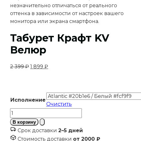
незначительно отличаться от реального
оттенка в зависимости от настроек вашего
монитора или экрана смартфона.
Табурет Крафт KV
Велюр
Первоначальная
Текущая
2 399
₽
1 899
₽
цена
цена:
составляла
1
2
899 ₽.
399 ₽.
Исполнение
Очистить
Количество
товара
В корзину
Табурет
Срок доставки
2–5 дней
Крафт
Стоимость доставки
от 2000 ₽