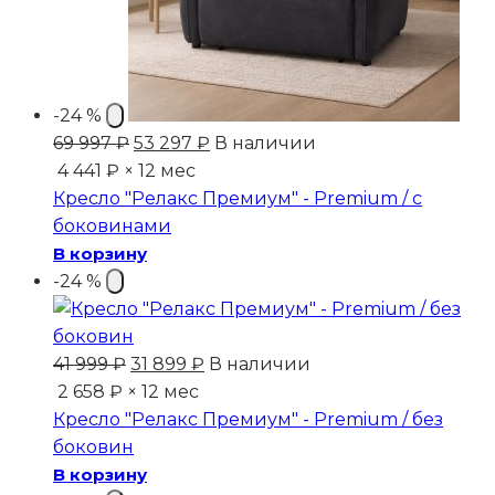
-24 %
Первоначальная
Текущая
69 997
₽
53 297
₽
В наличии
цена
цена:
4 441 ₽ × 12 мес
составляла
53
Кресло "Релакс Премиум" - Premium / с
69
297 ₽.
боковинами
997 ₽.
В корзину
-24 %
Первоначальная
Текущая
41 999
₽
31 899
₽
В наличии
цена
цена:
2 658 ₽ × 12 мес
составляла
31
Кресло "Релакс Премиум" - Premium / без
41
899 ₽.
боковин
999 ₽.
В корзину