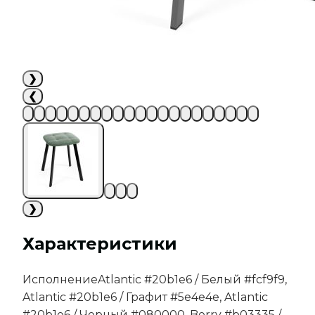
❯
❮
❯
Характеристики
Исполнение
Atlantic #20b1e6 / Белый #fcf9f9,
Atlantic #20b1e6 / Графит #5e4e4e, Atlantic
#20b1e6 / Черный #080000, Berry #b03335 /