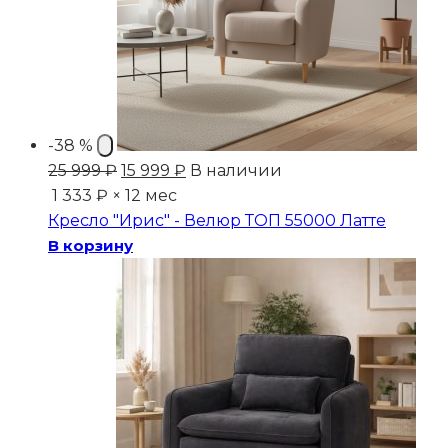
-38 %
Первоначальная
Текущая
25 999
₽
15 999
₽
В наличии
цена
цена:
1 333 ₽ × 12 мес
составляла
15
Кресло "Ирис" - Велюр ТОП 55000 Латте
25
999 ₽.
В корзину
999 ₽.