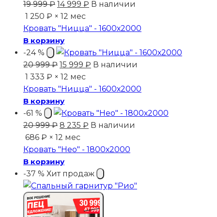
Первоначальная
Текущая
19 999
₽
14 999
₽
В наличии
цена
цена:
1 250 ₽ × 12 мес
составляла
14
Кровать "Ницца" - 1600х2000
19
999 ₽.
В корзину
999 ₽.
-24 %
Первоначальная
Текущая
20 999
₽
15 999
₽
В наличии
цена
цена:
1 333 ₽ × 12 мес
составляла
15
Кровать "Ницца" - 1600х2000
20
999 ₽.
В корзину
999 ₽.
-61 %
Первоначальная
Текущая
20 999
₽
8 235
₽
В наличии
цена
цена:
686 ₽ × 12 мес
составляла
8
Кровать "Нео" - 1800х2000
20
235 ₽.
В корзину
999 ₽.
-37 %
Хит продаж