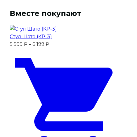
KV
Велюр
Вместе покупают
Стул Шато (KP-3)
Диапазон
5 599
₽
–
6 199
₽
цен:
5
599 ₽
–
6
199 ₽