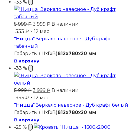
-33 %
Первоначальная
Текущая
5 999
₽
3 999
₽
В наличии
цена
цена:
333 ₽ × 12 мес
составляла
3
"Ницца" Зеркало навесное - Дуб крафт
5
999 ₽.
табачный
999 ₽.
Габариты (ШхГхВ)
812x780x20 мм
В корзину
-33 %
Первоначальная
Текущая
5 999
₽
3 999
₽
В наличии
цена
цена:
333 ₽ × 12 мес
составляла
3
"Ницца" Зеркало навесное - Дуб крафт белый
5
999 ₽.
Габариты (ШхГхВ)
812x780x20 мм
999 ₽.
В корзину
-25 %