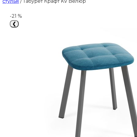
стулья
/
Табурет Крафт KV Велюр
-21 %
❮