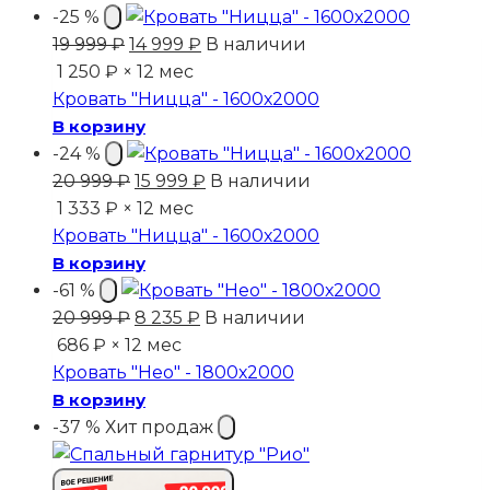
-25 %
Первоначальная
Текущая
19 999
₽
14 999
₽
В наличии
цена
цена:
1 250 ₽ × 12 мес
составляла
14
Кровать "Ницца" - 1600х2000
19
999 ₽.
В корзину
999 ₽.
-24 %
Первоначальная
Текущая
20 999
₽
15 999
₽
В наличии
цена
цена:
1 333 ₽ × 12 мес
составляла
15
Кровать "Ницца" - 1600х2000
20
999 ₽.
В корзину
999 ₽.
-61 %
Первоначальная
Текущая
20 999
₽
8 235
₽
В наличии
цена
цена:
686 ₽ × 12 мес
составляла
8
Кровать "Нео" - 1800х2000
20
235 ₽.
В корзину
999 ₽.
-37 %
Хит продаж