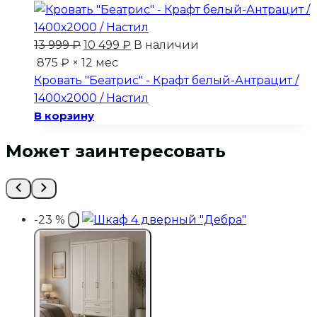
Первоначальная
Текущая
13 999
₽
10 499
₽
В наличии
цена
цена:
875 ₽ × 12 мес
составляла
10
Кровать "Беатрис" - Крафт белый-Антрацит /
13
499 ₽.
1400х2000 / Настил
999 ₽.
В корзину
Может заинтересовать
-23 %