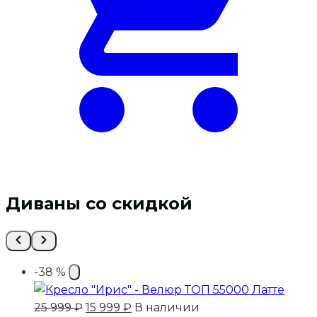
Диваны со скидкой
-38 %
Первоначальная
Текущая
25 999
₽
15 999
₽
В наличии