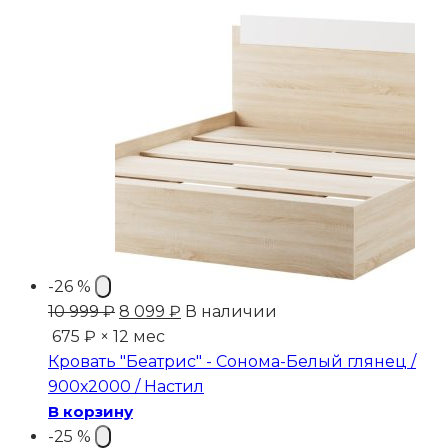
-26 %
Первоначальная
Текущая
10 999
₽
8 099
₽
В наличии
цена
цена:
675 ₽ × 12 мес
составляла
8
Кровать "Беатрис" - Сонома-Белый глянец /
10
099 ₽.
900х2000 / Настил
999 ₽.
В корзину
-25 %