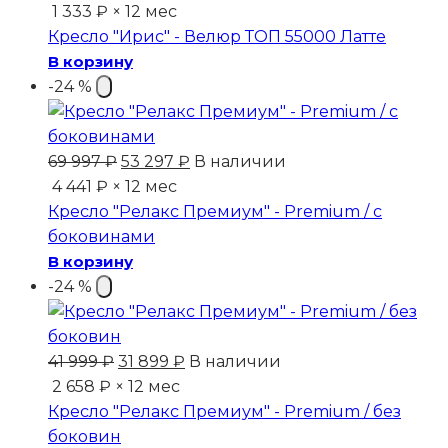
цена
цена:
1 333 ₽ × 12 мес
составляла
15
Кресло "Ирис" - Велюр ТОП 55000 Латте
25
999 ₽.
В корзину
999 ₽.
-24 %
Первоначальная
Текущая
69 997
₽
53 297
₽
В наличии
цена
цена:
4 441 ₽ × 12 мес
составляла
53
Кресло "Релакс Премиум" - Premium / с
69
297 ₽.
боковинами
997 ₽.
В корзину
-24 %
Первоначальная
Текущая
41 999
₽
31 899
₽
В наличии
цена
цена:
2 658 ₽ × 12 мес
составляла
31
Кресло "Релакс Премиум" - Premium / без
41
899 ₽.
боковин