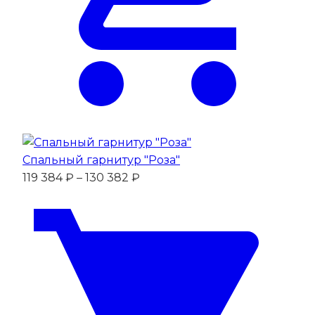
Спальный гарнитур "Роза"
Диапазон
119 384
₽
–
130 382
₽
цен:
119
384 ₽
–
130
382 ₽