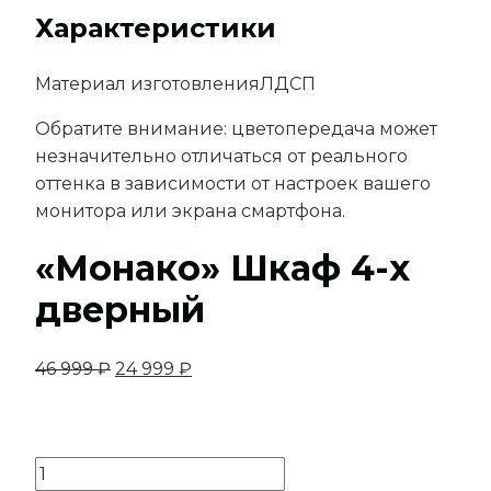
Характеристики
Материал изготовления
ЛДСП
Обратите внимание: цветопередача может
незначительно отличаться от реального
оттенка в зависимости от настроек вашего
монитора или экрана смартфона.
«Монако» Шкаф 4-х
дверный
Первоначальная
Текущая
46 999
₽
24 999
₽
цена
цена:
составляла
24
46
999 ₽.
Количество
999 ₽.