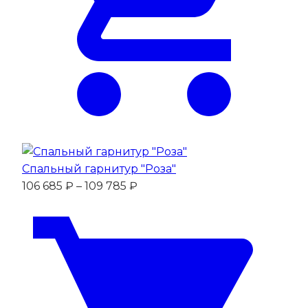
Спальный гарнитур "Роза"
Диапазон
106 685
₽
–
109 785
₽
цен:
106
685 ₽
–
109
785 ₽