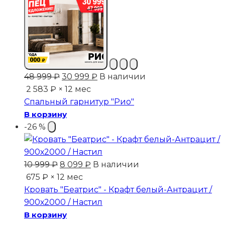
Первоначальная
Текущая
48 999
₽
30 999
₽
В наличии
цена
цена:
2 583 ₽ × 12 мес
составляла
30
Спальный гарнитур "Рио"
48
999 ₽.
В корзину
999 ₽.
-26 %
Первоначальная
Текущая
10 999
₽
8 099
₽
В наличии
цена
цена:
675 ₽ × 12 мес
составляла
8
Кровать "Беатрис" - Крафт белый-Антрацит /
10
099 ₽.
900х2000 / Настил
999 ₽.
В корзину