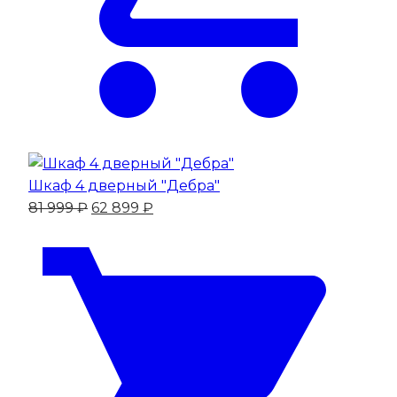
Шкаф 4 дверный "Дебра"
Первоначальная
Текущая
81 999
₽
62 899
₽
цена
цена:
составляла
62
81
899 ₽.
999 ₽.