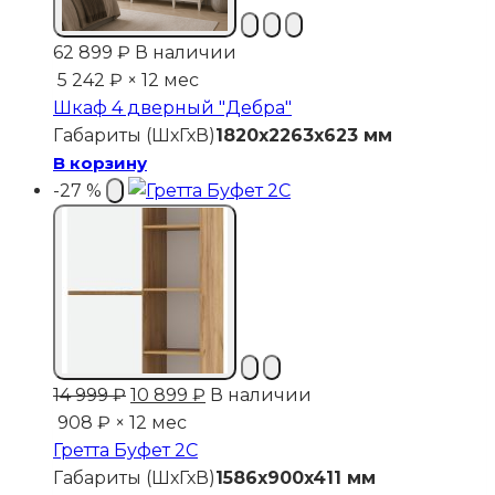
62 899
₽
В наличии
5 242 ₽ × 12 мес
Шкаф 4 дверный "Дебра"
Габариты (ШхГхВ)
1820x2263x623 мм
В корзину
-27 %
Первоначальная
Текущая
14 999
₽
10 899
₽
В наличии
цена
цена:
908 ₽ × 12 мес
составляла
10
Гретта Буфет 2С
14
899 ₽.
Габариты (ШхГхВ)
1586x900x411 мм