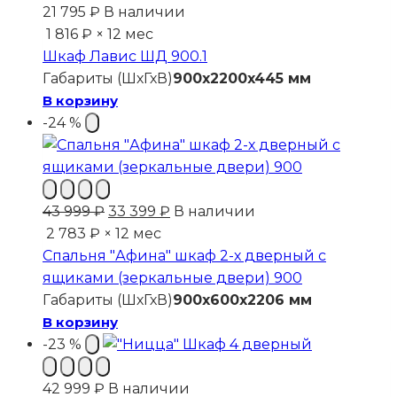
21 795
₽
В наличии
1 816 ₽ × 12 мес
Шкаф Лавис ШД 900.1
Габариты (ШхГхВ)
900x2200x445 мм
В корзину
-24 %
Первоначальная
Текущая
43 999
₽
33 399
₽
В наличии
цена
цена:
2 783 ₽ × 12 мес
составляла
33
Спальня "Афина" шкаф 2-х дверный с
43
399 ₽.
ящиками (зеркальные двери) 900
999 ₽.
Габариты (ШхГхВ)
900x600x2206 мм
В корзину
-23 %
42 999
₽
В наличии