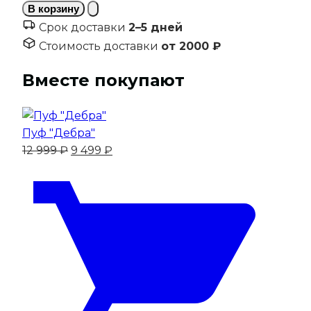
товара
В корзину
"Монако"
Срок доставки
2–5 дней
Шкаф
Стоимость доставки
от 2000 ₽
4-
х
Вместе покупают
дверный
Пуф "Дебра"
Первоначальная
Текущая
12 999
₽
9 499
₽
цена
цена:
составляла
9
12
499 ₽.
999 ₽.