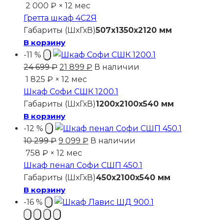
2 000 ₽ × 12 мес
Гретта шкаф 4С2Я
Габариты (ШхГхВ)
507x1350x2120 мм
В корзину
-11 %
Первоначальная
Текущая
24 699
₽
21 899
₽
В наличии
цена
цена:
1 825 ₽ × 12 мес
составляла
21
Шкаф Софи СШК 1200.1
24
899 ₽.
Габариты (ШхГхВ)
1200x2100x540 мм
699 ₽.
В корзину
-12 %
Первоначальная
Текущая
10 299
₽
9 099
₽
В наличии
цена
цена:
758 ₽ × 12 мес
составляла
9
Шкаф пенал Софи СШП 450.1
10
099 ₽.
Габариты (ШхГхВ)
450x2100x540 мм
299 ₽.
В корзину
-16 %