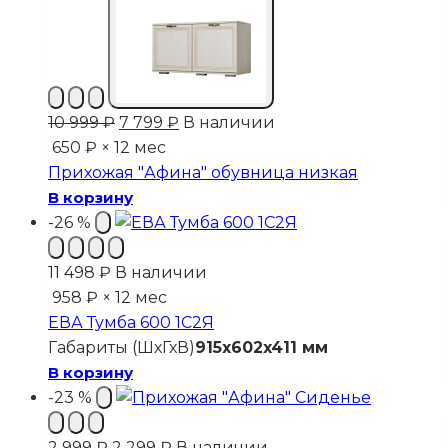
Первоначальная
Текущая
10 999
₽
7 799
₽
В наличии
цена
цена:
650 ₽ × 12 мес
составляла
7
Прихожая "Афина" обувница низкая
10
799 ₽.
В корзину
999 ₽.
-26 %
11 498
₽
В наличии
958 ₽ × 12 мес
ЕВА Тумба 600 1С2Я
Габариты (ШхГхВ)
915x602x411 мм
В корзину
-23 %
Первоначальная
Текущая
2 999
₽
2 299
₽
В наличии