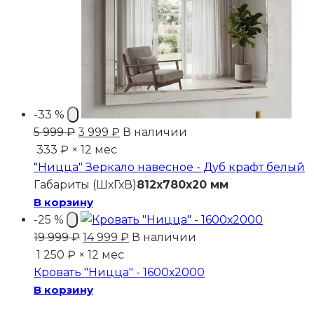
-33 %
Первоначальная
Текущая
5 999
₽
3 999
₽
В наличии
цена
цена:
333 ₽ × 12 мес
составляла
3
"Ницца" Зеркало навесное - Дуб крафт белый
5
999 ₽.
Габариты (ШхГхВ)
812x780x20 мм
999 ₽.
В корзину
-25 %
Первоначальная
Текущая
19 999
₽
14 999
₽
В наличии
цена
цена:
1 250 ₽ × 12 мес
составляла
14
Кровать "Ницца" - 1600х2000
19
999 ₽.
В корзину
999 ₽.