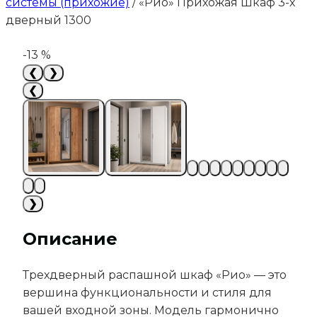
системы (прихожие)
/
«Рио» Прихожая Шкаф 3-х
дверный 1300
-13 %
❮
❯
❮
❯
Описание
Трехдверный распашной шкаф «Рио» — это
вершина функциональности и стиля для
вашей входной зоны. Модель гармонично