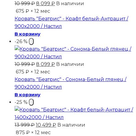
Первоначальная
Текущая
10 999
₽
8 099
₽
В наличии
цена
цена:
675 ₽ × 12 мес
составляла
8
Кровать "Беатрис" - Крафт белый-Антрацит /
10
099 ₽.
900х2000 / Настил
999 ₽.
В корзину
-26 %
Первоначальная
Текущая
10 999
₽
8 099
₽
В наличии
цена
цена:
675 ₽ × 12 мес
составляла
8
Кровать "Беатрис" - Сонома-Белый глянец /
10
099 ₽.
900х2000 / Настил
999 ₽.
В корзину
-25 %
Первоначальная
Текущая
13 999
₽
10 499
₽
В наличии
цена
цена:
875 ₽ × 12 мес