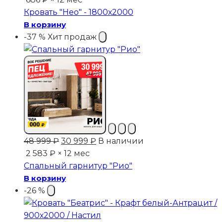
составляла
8
Кровать "Нео" - 1800х2000
20
235 ₽.
В корзину
999 ₽.
-37 %
Хит продаж
Первоначальная
Текущая
48 999
₽
30 999
₽
В наличии
цена
цена:
2 583 ₽ × 12 мес
составляла
30
Спальный гарнитур "Рио"
48
999 ₽.
В корзину
999 ₽.
-26 %