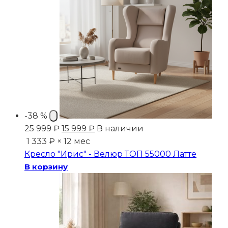
-38 %
Первоначальная
Текущая
25 999
₽
15 999
₽
В наличии
цена
цена:
1 333 ₽ × 12 мес
составляла
15
Кресло "Ирис" - Велюр ТОП 55000 Латте
25
999 ₽.
В корзину
999 ₽.