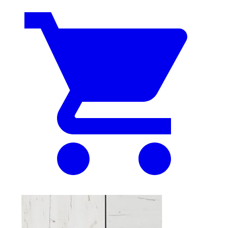
цена
цена:
составляла
31
40
399 ₽.
999 ₽.