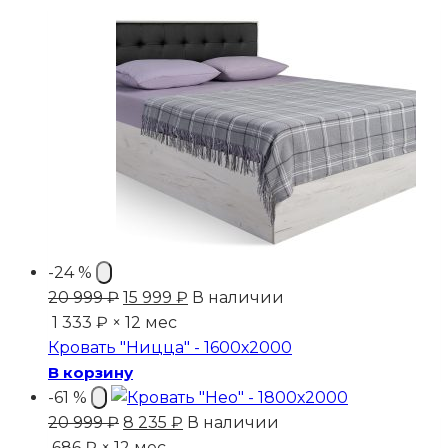
-24 %
Первоначальная
Текущая
20 999
₽
15 999
₽
В наличии
цена
цена:
1 333 ₽ × 12 мес
составляла
15
Кровать "Ницца" - 1600х2000
20
999 ₽.
В корзину
999 ₽.
-61 %
Первоначальная
Текущая
20 999
₽
8 235
₽
В наличии
цена
цена:
686 ₽ × 12 мес