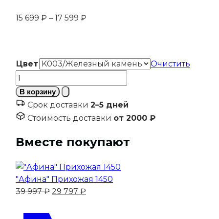
Диапазон
15 699
₽
–
17 599
₽
цен:
15
699 ₽
Цвет
Очистить
–
Количество
17
товара
599 ₽
В корзину
"Рио"
Срок доставки
2–5 дней
Прихожая
Стоимость доставки
от 2000 ₽
Шкаф
3-
Вместе покупают
х
дверный
1300
"Афина" Прихожая 1450
Первоначальная
Текущая
39 997
₽
29 797
₽
цена
цена:
составляла
29