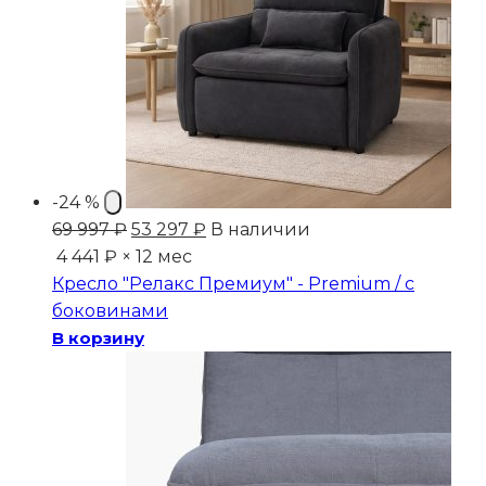
-24 %
Первоначальная
Текущая
69 997
₽
53 297
₽
В наличии
цена
цена:
4 441 ₽ × 12 мес
составляла
53
Кресло "Релакс Премиум" - Premium / с
69
297 ₽.
боковинами
997 ₽.
В корзину