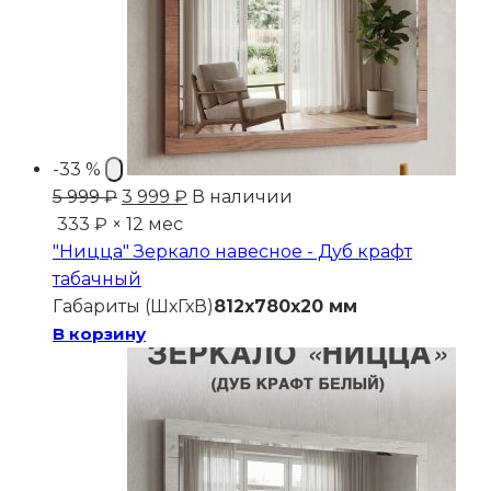
-33 %
Первоначальная
Текущая
5 999
₽
3 999
₽
В наличии
цена
цена:
333 ₽ × 12 мес
составляла
3
"Ницца" Зеркало навесное - Дуб крафт
5
999 ₽.
табачный
999 ₽.
Габариты (ШхГхВ)
812x780x20 мм
В корзину