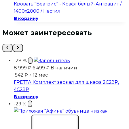
составляла
10
Кровать "Беатрис" - Крафт белый-Антрацит /
13
499 ₽.
1400х2000 / Настил
999 ₽.
В корзину
Может заинтересовать
-28 %
Первоначальная
Текущая
8 999
₽
6 499
₽
В наличии
цена
цена:
542 ₽ × 12 мес
составляла
6
ГРЕТТА Комплект зеркал для шкафа 2С2ЗР,
8
499 ₽.
4С2ЗР
999 ₽.
В корзину
-29 %