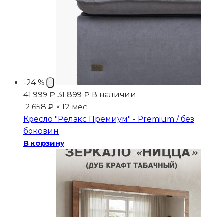
-24 %
Первоначальная
Текущая
41 999
₽
31 899
₽
В наличии
цена
цена:
2 658 ₽ × 12 мес
составляла
31
Кресло "Релакс Премиум" - Premium / без
41
899 ₽.
боковин
999 ₽.
В корзину