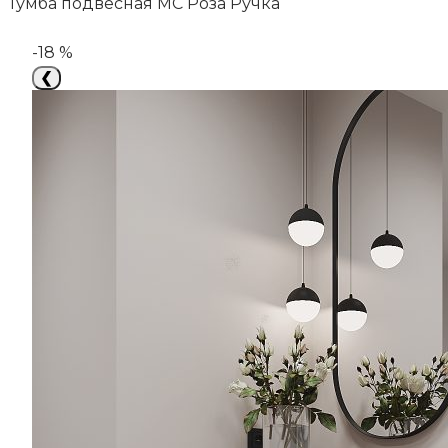
Тумба подвесная МС Роза Ручка
-18 %
❮