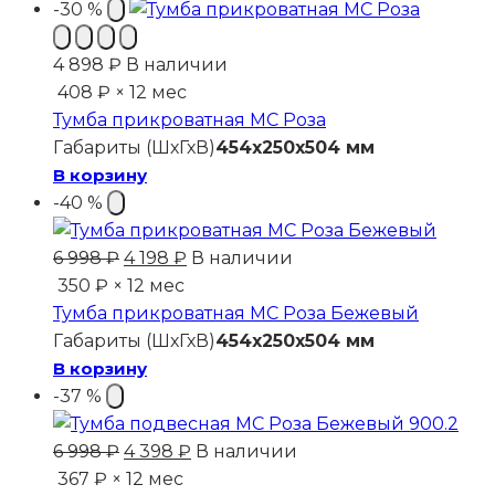
-30 %
4 898
₽
В наличии
408 ₽ × 12 мес
Тумба прикроватная МС Роза
Габариты (ШхГхВ)
454x250x504 мм
В корзину
-40 %
Первоначальная
Текущая
6 998
₽
4 198
₽
В наличии
цена
цена:
350 ₽ × 12 мес
составляла
4
Тумба прикроватная МС Роза Бежевый
6
198 ₽.
Габариты (ШхГхВ)
454x250x504 мм
998 ₽.
В корзину
-37 %
Первоначальная
Текущая
6 998
₽
4 398
₽
В наличии
цена
цена:
367 ₽ × 12 мес