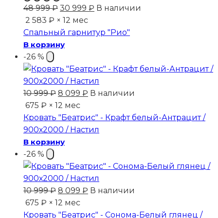
Первоначальная
Текущая
48 999
₽
30 999
₽
В наличии
цена
цена:
2 583 ₽ × 12 мес
составляла
30
Спальный гарнитур "Рио"
48
999 ₽.
В корзину
999 ₽.
-26 %
Первоначальная
Текущая
10 999
₽
8 099
₽
В наличии
цена
цена:
675 ₽ × 12 мес
составляла
8
Кровать "Беатрис" - Крафт белый-Антрацит /
10
099 ₽.
900х2000 / Настил
999 ₽.
В корзину
-26 %
Первоначальная
Текущая
10 999
₽
8 099
₽
В наличии
цена
цена:
675 ₽ × 12 мес
составляла
8
Кровать "Беатрис" - Сонома-Белый глянец /