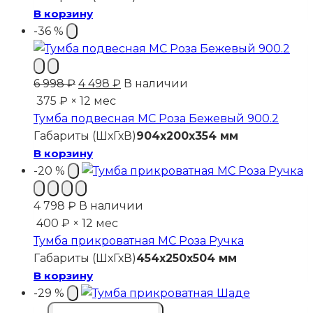
В корзину
-36 %
Первоначальная
Текущая
6 998
₽
4 498
₽
В наличии
цена
цена:
375 ₽ × 12 мес
составляла
4
Тумба подвесная МС Роза Бежевый 900.2
6
498 ₽.
Габариты (ШхГхВ)
904x200x354 мм
998 ₽.
В корзину
-20 %
4 798
₽
В наличии
400 ₽ × 12 мес
Тумба прикроватная МС Роза Ручка
Габариты (ШхГхВ)
454x250x504 мм
В корзину
-29 %