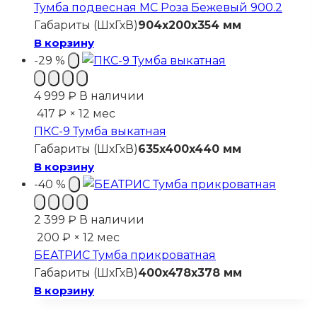
составляла
4
Тумба подвесная МС Роза Бежевый 900.2
6
398 ₽.
Габариты (ШхГхВ)
904x200x354 мм
998 ₽.
В корзину
-29 %
4 999
₽
В наличии
417 ₽ × 12 мес
ПКС-9 Тумба выкатная
Габариты (ШхГхВ)
635x400x440 мм
В корзину
-40 %
2 399
₽
В наличии
200 ₽ × 12 мес
БЕАТРИС Тумба прикроватная
Габариты (ШхГхВ)
400x478x378 мм
В корзину