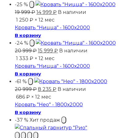
-25 %
Первоначальная
Текущая
19 999
₽
14 999
₽
В наличии
цена
цена:
1 250 ₽ × 12 мес
составляла
14
Кровать "Ницца" - 1600х2000
19
999 ₽.
В корзину
999 ₽.
-24 %
Первоначальная
Текущая
20 999
₽
15 999
₽
В наличии
цена
цена:
1 333 ₽ × 12 мес
составляла
15
Кровать "Ницца" - 1600х2000
20
999 ₽.
В корзину
999 ₽.
-61 %
Первоначальная
Текущая
20 999
₽
8 235
₽
В наличии
цена
цена:
686 ₽ × 12 мес
составляла
8
Кровать "Нео" - 1800х2000
20
235 ₽.
В корзину
999 ₽.
-37 %
Хит продаж