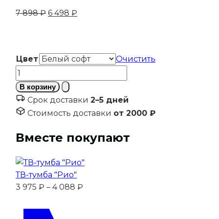
Первоначальная
Текущая
7 898
₽
6 498
₽
цена
цена:
составляла
6
7
498 ₽.
Цвет
Очистить
898 ₽.
Количество
товара
В корзину
Тумба
Срок доставки
2–5 дней
подвесная
Стоимость доставки
от 2000 ₽
МС
Роза
Вместе покупают
Ручка
ТВ-тумба "Рио"
Диапазон
3 975
₽
–
4 088
₽
цен:
3