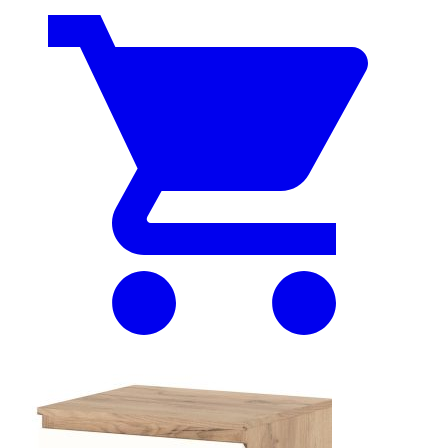
составляла
9
12
499 ₽.
999 ₽.