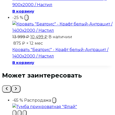
10
099 ₽.
900х2000 / Настил
999 ₽.
В корзину
-25 %
Первоначальная
Текущая
13 999
₽
10 499
₽
В наличии
цена
цена:
875 ₽ × 12 мес
составляла
10
Кровать "Беатрис" - Крафт белый-Антрацит /
13
499 ₽.
1400х2000 / Настил
999 ₽.
В корзину
Может заинтересовать
-65 %
Распродажа