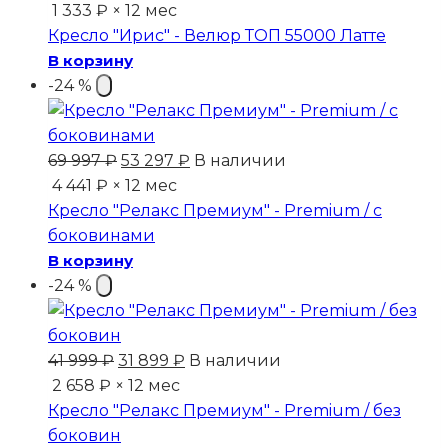
цена
цена:
1 333 ₽ × 12 мес
составляла
15
Кресло "Ирис" - Велюр ТОП 55000 Латте
25
999 ₽.
В корзину
999 ₽.
-24 %
Первоначальная
Текущая
69 997
₽
53 297
₽
В наличии
цена
цена:
4 441 ₽ × 12 мес
составляла
53
Кресло "Релакс Премиум" - Premium / с
69
297 ₽.
боковинами
997 ₽.
В корзину
-24 %
Первоначальная
Текущая
41 999
₽
31 899
₽
В наличии
цена
цена:
2 658 ₽ × 12 мес
составляла
31
Кресло "Релакс Премиум" - Premium / без
41
899 ₽.
боковин