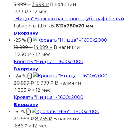
Первоначальная
Текущая
5 999
₽
3 999
₽
В наличии
цена
цена:
333 ₽ × 12 мес
составляла
3
"Ницца" Зеркало навесное - Дуб крафт белый
5
999 ₽.
Габариты (ШхГхВ)
812x780x20 мм
999 ₽.
В корзину
-25 %
Первоначальная
Текущая
19 999
₽
14 999
₽
В наличии
цена
цена:
1 250 ₽ × 12 мес
составляла
14
Кровать "Ницца" - 1600х2000
19
999 ₽.
В корзину
999 ₽.
-24 %
Первоначальная
Текущая
20 999
₽
15 999
₽
В наличии
цена
цена:
1 333 ₽ × 12 мес
составляла
15
Кровать "Ницца" - 1600х2000
20
999 ₽.
В корзину
999 ₽.
-61 %
Первоначальная
Текущая
20 999
₽
8 235
₽
В наличии
цена
цена:
686 ₽ × 12 мес