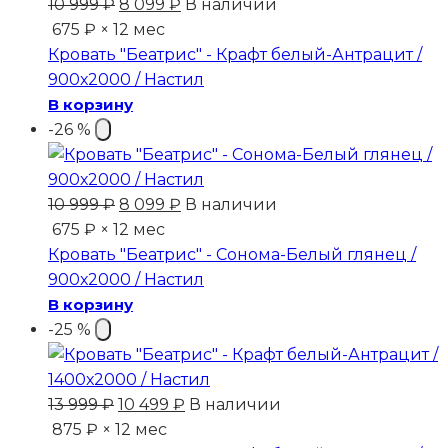
Первоначальная
Текущая
10 999
₽
8 099
₽
В наличии
цена
цена:
675 ₽ × 12 мес
составляла
8
Кровать "Беатрис" - Крафт белый-Антрацит /
10
099 ₽.
900х2000 / Настил
999 ₽.
В корзину
-26 %
Первоначальная
Текущая
10 999
₽
8 099
₽
В наличии
цена
цена:
675 ₽ × 12 мес
составляла
8
Кровать "Беатрис" - Сонома-Белый глянец /
10
099 ₽.
900х2000 / Настил
999 ₽.
В корзину
-25 %
Первоначальная
Текущая
13 999
₽
10 499
₽
В наличии
цена
цена:
875 ₽ × 12 мес