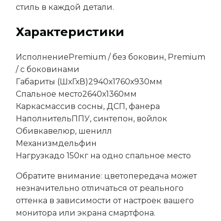
стиль в каждой детали.
Характеристики
Исполнение
Premium / без боковин, Premium
/ с боковинами
Габариты (ШхГхВ)
2940х1760х930мм
Спальное место
2640х1360мм
Каркас
массив сосны, ДСП, фанера
Наполнитель
ППУ, синтепон, войлок
Обивка
велюр, шенилл
Механизм
дельфин
Нагрузка
до 150кг на одно спальное место
Обратите внимание: цветопередача может
незначительно отличаться от реального
оттенка в зависимости от настроек вашего
монитора или экрана смартфона.