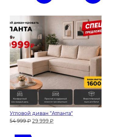
Угловой диван "Атланта"
Первоначальная
Текущая
54 999
₽
29 999
₽
цена
цена:
составляла
29