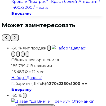
составляла
10
Кровать "Беатрис" - Крафт белый-Антрацит /
13
499 ₽.
1400х2000 / Настил
999 ₽.
В корзину
Может заинтересовать
-50 %
Хит продаж
Обивка:
велюр, шенилл
185 799
₽
В наличии
15 483 ₽ × 12 мес
Набор "Даллас"
Габариты (ШхГхВ)
4270x2360x1000 мм
В корзину
-50 %