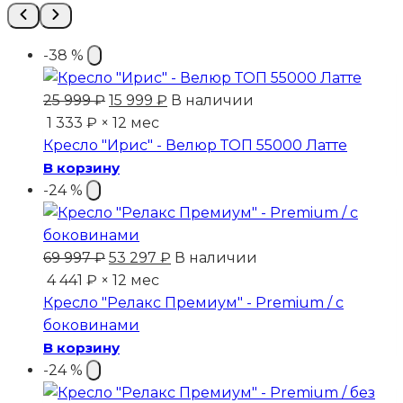
-38 %
Первоначальная
Текущая
25 999
₽
15 999
₽
В наличии
цена
цена:
1 333 ₽ × 12 мес
составляла
15
Кресло "Ирис" - Велюр ТОП 55000 Латте
25
999 ₽.
В корзину
999 ₽.
-24 %
Первоначальная
Текущая
69 997
₽
53 297
₽
В наличии
цена
цена:
4 441 ₽ × 12 мес
составляла
53
Кресло "Релакс Премиум" - Premium / с
69
297 ₽.
боковинами
997 ₽.
В корзину
-24 %