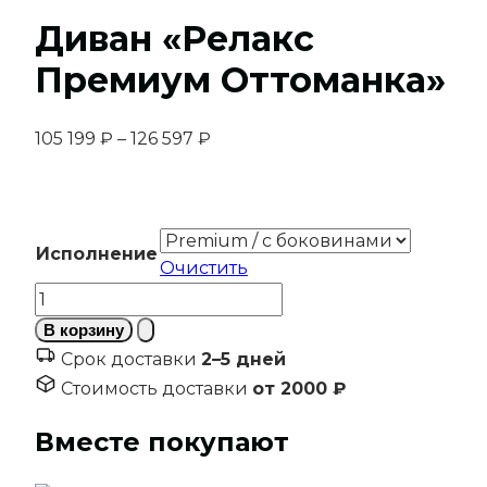
Диван «Релакс
Премиум Оттоманка»
Диапазон
105 199
₽
–
126 597
₽
цен:
105
199 ₽
–
Исполнение
Очистить
126
Количество
597 ₽
товара
В корзину
Диван
Срок доставки
2–5 дней
"Релакс
Стоимость доставки
от 2000 ₽
Премиум
Оттоманка"
Вместе покупают