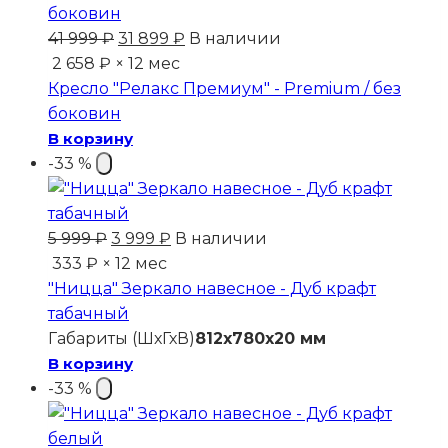
Первоначальная
Текущая
41 999
₽
31 899
₽
В наличии
цена
цена:
2 658 ₽ × 12 мес
составляла
31
Кресло "Релакс Премиум" - Premium / без
41
899 ₽.
боковин
999 ₽.
В корзину
-33 %
Первоначальная
Текущая
5 999
₽
3 999
₽
В наличии
цена
цена:
333 ₽ × 12 мес
составляла
3
"Ницца" Зеркало навесное - Дуб крафт
5
999 ₽.
табачный
999 ₽.
Габариты (ШхГхВ)
812x780x20 мм
В корзину
-33 %