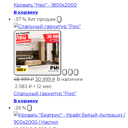
составляла
8
Кровать "Нео" - 1800х2000
20
235 ₽.
В корзину
999 ₽.
-37 %
Хит продаж
Первоначальная
Текущая
48 999
₽
30 999
₽
В наличии
цена
цена:
2 583 ₽ × 12 мес
составляла
30
Спальный гарнитур "Рио"
48
999 ₽.
В корзину
999 ₽.
-26 %