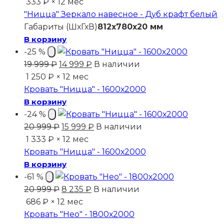
цена
цена:
333 ₽ × 12 мес
составляла
3
"Ницца" Зеркало навесное - Дуб крафт белый
5
999 ₽.
Габариты (ШхГхВ)
812x780x20 мм
999 ₽.
В корзину
-25 %
Первоначальная
Текущая
19 999
₽
14 999
₽
В наличии
цена
цена:
1 250 ₽ × 12 мес
составляла
14
Кровать "Ницца" - 1600х2000
19
999 ₽.
В корзину
999 ₽.
-24 %
Первоначальная
Текущая
20 999
₽
15 999
₽
В наличии
цена
цена:
1 333 ₽ × 12 мес
составляла
15
Кровать "Ницца" - 1600х2000
20
999 ₽.
В корзину
999 ₽.
-61 %
Первоначальная
Текущая
20 999
₽
8 235
₽
В наличии
цена
цена:
686 ₽ × 12 мес
составляла
8
Кровать "Нео" - 1800х2000