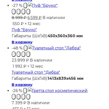
-27 %
Первоначальная
Текущая
8 999
₽
6 599
₽
В наличии
цена
цена:
550 ₽ × 12 мес
составляла
6
Пуф "Бруно"
8
599 ₽.
Габариты (ШхГхВ)
450x360x360 мм
999 ₽.
В корзину
-48 %
23 899
₽
В наличии
1 992 ₽ × 12 мес
Туалетный стол "Дебра"
Габариты (ШхГхВ)
1413x839x456 мм
В корзину
-26 %
7 399
₽
В наличии
617 ₽ × 12 мес