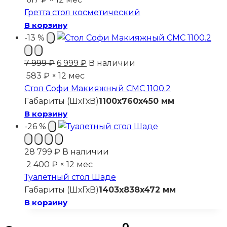
Гретта стол косметический
В корзину
-13 %
Первоначальная
Текущая
7 999
₽
6 999
₽
В наличии
цена
цена:
583 ₽ × 12 мес
составляла
6
Стол Софи Макияжный СМС 1100.2
7
999 ₽.
Габариты (ШхГхВ)
1100x760x450 мм
999 ₽.
В корзину
-26 %
28 799
₽
В наличии
2 400 ₽ × 12 мес
Туалетный стол Шаде
Габариты (ШхГхВ)
1403x838x472 мм
В корзину
0