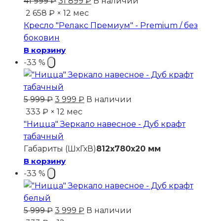
Первоначальная
Текущая
41 999
₽
31 899
₽
В наличии
цена
цена:
2 658 ₽ × 12 мес
составляла
31
Кресло "Релакс Премиум" - Premium / без
41
899 ₽.
боковин
999 ₽.
В корзину
-33 %
Первоначальная
Текущая
5 999
₽
3 999
₽
В наличии
цена
цена:
333 ₽ × 12 мес
составляла
3
"Ницца" Зеркало навесное - Дуб крафт
5
999 ₽.
табачный
999 ₽.
Габариты (ШхГхВ)
812x780x20 мм
В корзину
-33 %
Первоначальная
Текущая
5 999
₽
3 999
₽
В наличии