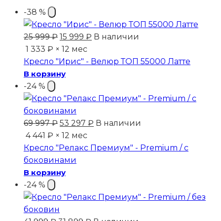
-38 %
Первоначальная
Текущая
25 999
₽
15 999
₽
В наличии
цена
цена:
1 333 ₽ × 12 мес
составляла
15
Кресло "Ирис" - Велюр ТОП 55000 Латте
25
999 ₽.
В корзину
999 ₽.
-24 %
Первоначальная
Текущая
69 997
₽
53 297
₽
В наличии
цена
цена:
4 441 ₽ × 12 мес
составляла
53
Кресло "Релакс Премиум" - Premium / с
69
297 ₽.
боковинами
997 ₽.
В корзину
-24 %