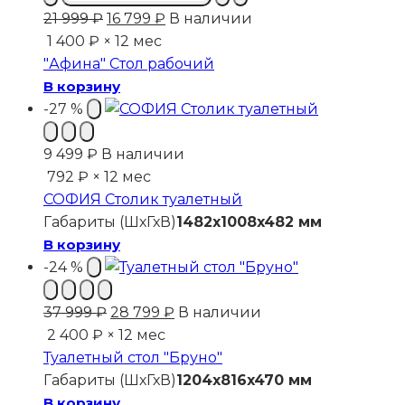
Первоначальная
Текущая
21 999
₽
16 799
₽
В наличии
цена
цена:
1 400 ₽ × 12 мес
составляла
16
"Афина" Стол рабочий
21
799 ₽.
В корзину
999 ₽.
-27 %
9 499
₽
В наличии
792 ₽ × 12 мес
СОФИЯ Столик туалетный
Габариты (ШхГхВ)
1482x1008x482 мм
В корзину
-24 %
Первоначальная
Текущая
37 999
₽
28 799
₽
В наличии
цена
цена:
2 400 ₽ × 12 мес
составляла
28
Туалетный стол "Бруно"
37
799 ₽.
Габариты (ШхГхВ)
1204x816x470 мм
999 ₽.
В корзину