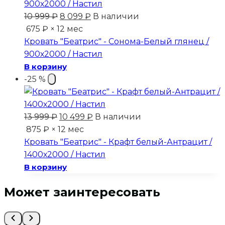
Первоначальная
Текущая
10 999
₽
8 099
₽
В наличии
цена
цена:
675 ₽ × 12 мес
составляла
8
Кровать "Беатрис" - Сонома-Белый глянец /
10
099 ₽.
900х2000 / Настил
999 ₽.
В корзину
-25 %
Первоначальная
Текущая
13 999
₽
10 499
₽
В наличии
цена
цена:
875 ₽ × 12 мес
составляла
10
Кровать "Беатрис" - Крафт белый-Антрацит /
13
499 ₽.
1400х2000 / Настил
999 ₽.
В корзину
Может заинтересовать