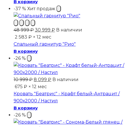
20
235 ₽.
В корзину
999 ₽.
-37 %
Хит продаж
Первоначальная
Текущая
48 999
₽
30 999
₽
В наличии
цена
цена:
2 583 ₽ × 12 мес
составляла
30
Спальный гарнитур "Рио"
48
999 ₽.
В корзину
999 ₽.
-26 %
Первоначальная
Текущая
10 999
₽
8 099
₽
В наличии
цена
цена:
675 ₽ × 12 мес
составляла
8
Кровать "Беатрис" - Крафт белый-Антрацит /
10
099 ₽.
900х2000 / Настил
999 ₽.
В корзину
-26 %