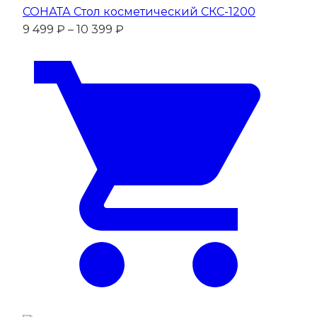
СОНАТА Стол косметический СКС-1200
Диапазон
9 499
₽
–
10 399
₽
цен:
9
499 ₽
–
10
399 ₽