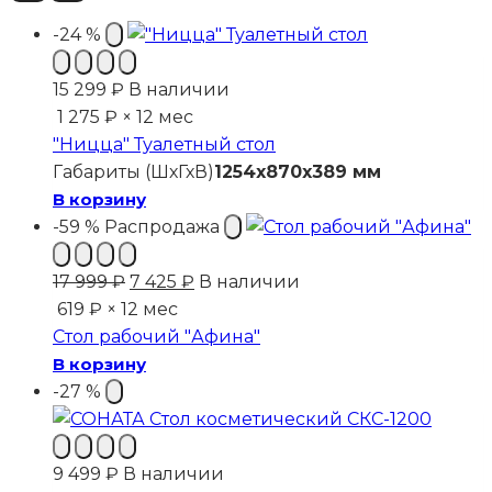
-24 %
15 299
₽
В наличии
1 275 ₽ × 12 мес
"Ницца" Туалетный стол
Габариты (ШхГхВ)
1254x870x389 мм
В корзину
-59 %
Распродажа
Первоначальная
Текущая
17 999
₽
7 425
₽
В наличии
цена
цена:
619 ₽ × 12 мес
составляла
7
Стол рабочий "Афина"
17
425 ₽.
В корзину
999 ₽.
-27 %
9 499
₽
В наличии